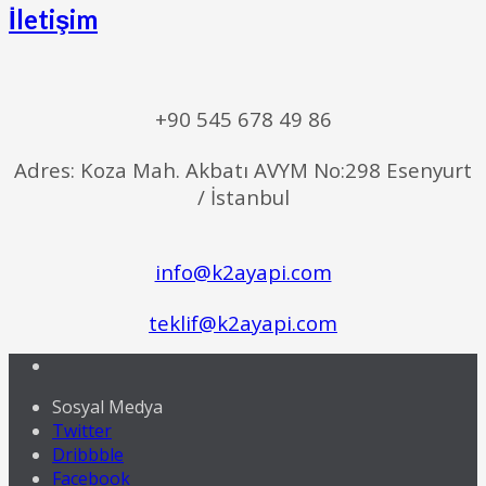
İletişim
+90 545 678 49 86
Adres: Koza Mah. Akbatı AVYM No:298 Esenyurt
/ İstanbul
info@k2ayapi.com
teklif@k2ayapi.com
Sosyal Medya
Twitter
Dribbble
Facebook